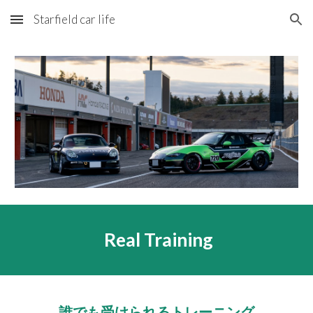
Starfield car life
Skip to main content
Skip to navigation
Real Training
誰でも受けられるトレーニング